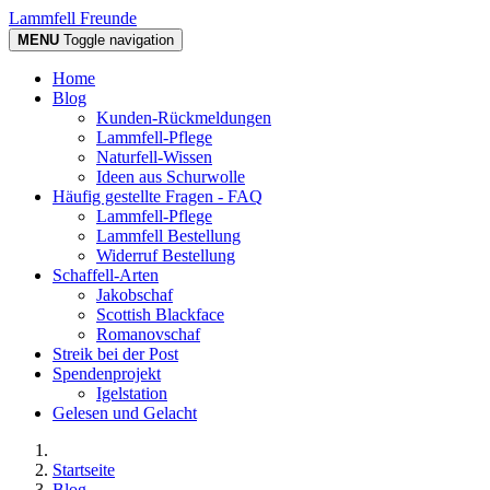
Lammfell Freunde
MENU
Toggle navigation
Home
Blog
Kunden-Rückmeldungen
Lammfell-Pflege
Naturfell-Wissen
Ideen aus Schurwolle
Häufig gestellte Fragen - FAQ
Lammfell-Pflege
Lammfell Bestellung
Widerruf Bestellung
Schaffell-Arten
Jakobschaf
Scottish Blackface
Romanovschaf
Streik bei der Post
Spendenprojekt
Igelstation
Gelesen und Gelacht
Startseite
Blog